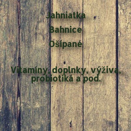
Jahniatka
Bahnice
Ošípané
Vitamíny, doplnky, výživa,
probiotiká a pod.