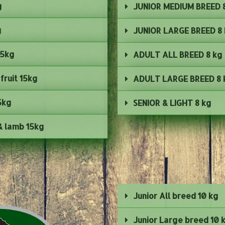
g
JUNIOR MEDIUM BREED 
g
JUNIOR LARGE BREED 8
15kg
ADULT ALL BREED 8 kg
fruit 15kg
ADULT LARGE BREED 8 
5kg
SENIOR & LIGHT 8 kg
 & lamb 15kg
Junior All breed 10 kg
Junior Large breed 10 