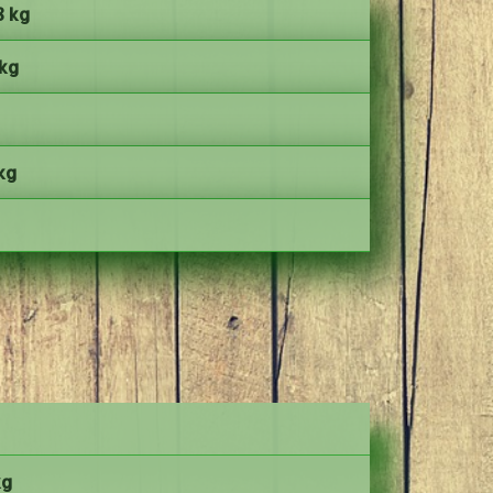
8 kg
 kg
kg
kg