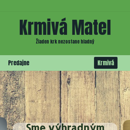
Krmivá Matel
Žiaden krk nezostane hladný
Predajne
Krmivá
Sme výhradným