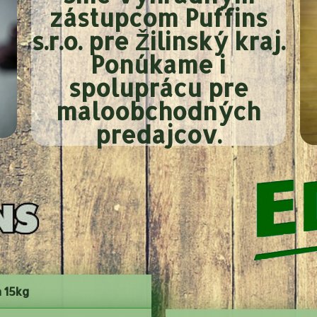
zástupcom Puffins
s.r.o. pre Žilinský kraj.
Ponúkame i
spoluprácu pre
maloobchodných
predajcov.
n 15kg